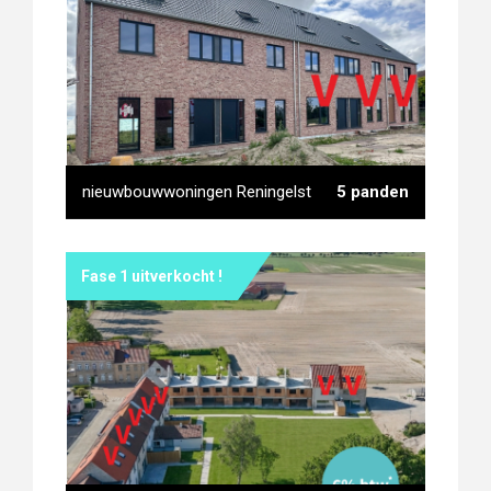
residentie Parkzicht III -
Poperinge
nieuwbouwwoningen Reningelst
5 panden
Fase 1 uitverkocht !
nieuwbouwwoningen Reningelst