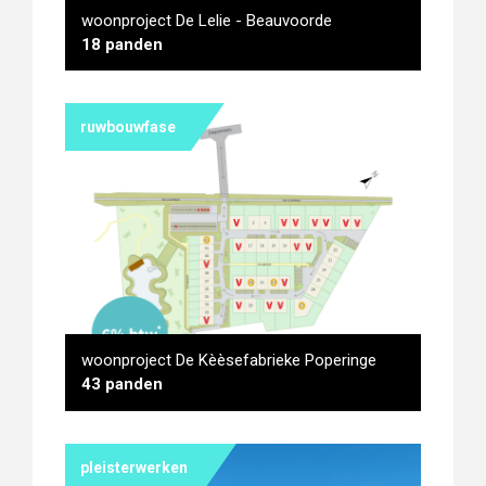
woonproject De Lelie - Beauvoorde
18 panden
ruwbouwfase
woonproject De Lelie -
Beauvoorde
woonproject De Kèèsefabrieke Poperinge
43 panden
pleisterwerken