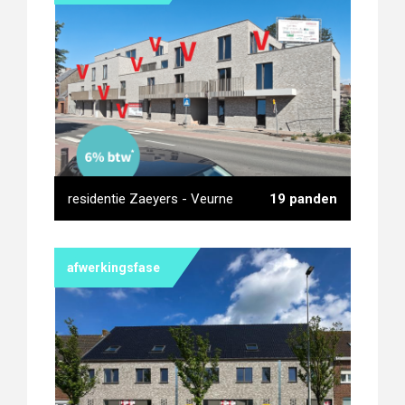
woonproject De Kèèsefabrieke
Poperinge
residentie Zaeyers - Veurne
19 panden
afwerkingsfase
residentie Zaeyers - Veurne