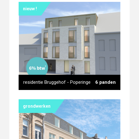
nieuw !
residentie Bruggehof - Poperinge
6 panden
grondwerken
residentie Bruggehof -
Poperinge