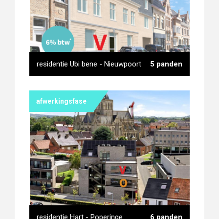
residentie Ubi bene - Nieuwpoort
5 panden
afwerkingsfase
residentie Ubi bene -
Nieuwpoort
residentie Hart - Poperinge
6 panden