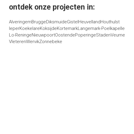
ontdek onze projecten in:
Alveringem
Brugge
Diksmuide
Gistel
Heuvelland
Houthulst
Ieper
Koekelare
Koksijde
Kortemark
Langemark-Poelkapelle
Lo-Reninge
Nieuwpoort
Oostende
Poperinge
Staden
Veurne
Vleteren
Wervik
Zonnebeke