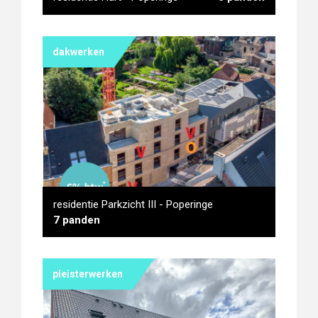
dakwerken
residentie Hart - Poperinge
residentie Parkzicht III - Poperinge
7 panden
pleisterwerken