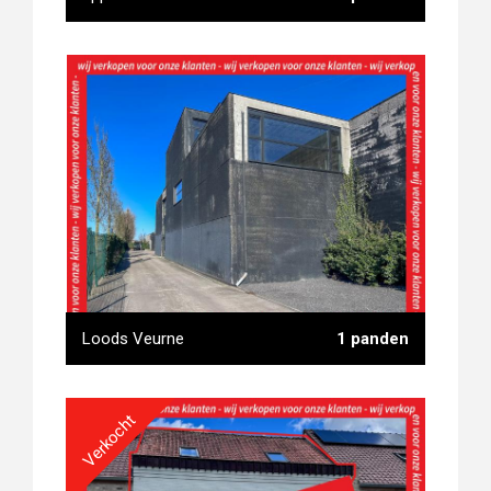
appartement Gistel
Loods Veurne
1 panden
Verkocht