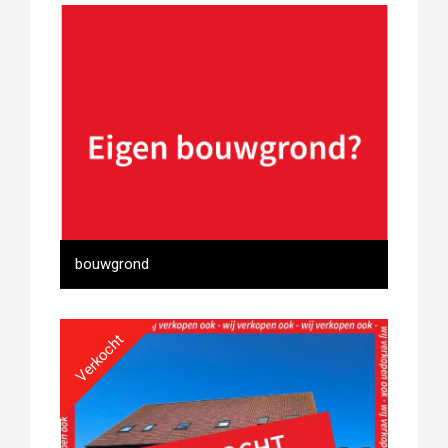
nieuwbouwwoningen Woesten
bouwgrond
Verkocht
bouwgrond