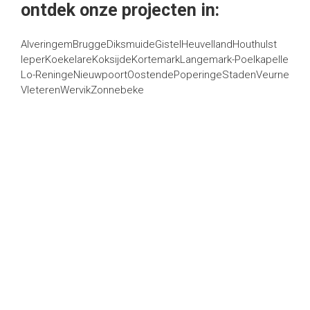
ontdek onze projecten in:
Alveringem
Brugge
Diksmuide
Gistel
Heuvelland
Houthulst
Ieper
Koekelare
Koksijde
Kortemark
Langemark-Poelkapelle
Lo-Reninge
Nieuwpoort
Oostende
Poperinge
Staden
Veurne
Vleteren
Wervik
Zonnebeke