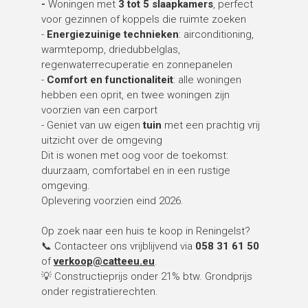
-
Woningen met
3 tot 5 slaapkamers
, perfect
voor gezinnen of koppels die ruimte zoeken
-
Energiezuinige technieken
: airconditioning,
warmtepomp, driedubbelglas,
regenwaterrecuperatie en zonnepanelen
-
Comfort en functionaliteit
: alle woningen
hebben een oprit, en twee woningen zijn
voorzien van een carport
- Geniet van uw eigen
tuin
met een prachtig vrij
uitzicht over de omgeving
Dit is wonen met oog voor de toekomst:
duurzaam, comfortabel en in een rustige
omgeving.
Oplevering voorzien eind 2026.
Op zoek naar een huis te koop in Reningelst?
📞 Contacteer ons vrijblijvend via
058 31 61 50
of
verkoop@catteeu.eu
.
💡 Constructieprijs onder 21% btw. Grondprijs
onder registratierechten.