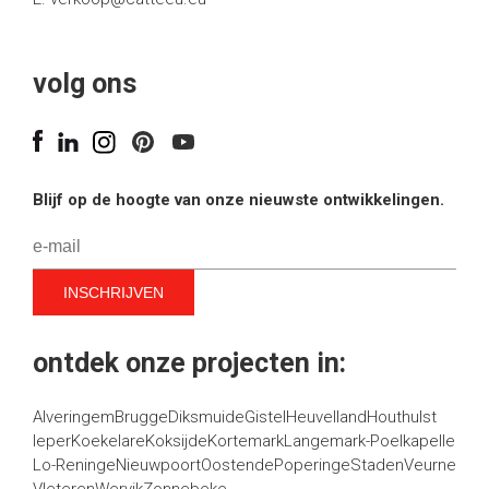
volg ons
Blijf op de hoogte van onze nieuwste ontwikkelingen.
ontdek onze projecten in:
Alveringem
Brugge
Diksmuide
Gistel
Heuvelland
Houthulst
Ieper
Koekelare
Koksijde
Kortemark
Langemark-Poelkapelle
Lo-Reninge
Nieuwpoort
Oostende
Poperinge
Staden
Veurne
Vleteren
Wervik
Zonnebeke