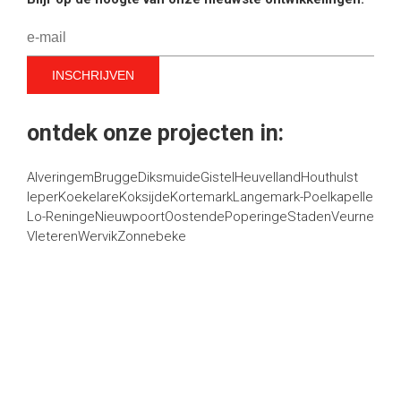
ontdek onze projecten in:
Alveringem
Brugge
Diksmuide
Gistel
Heuvelland
Houthulst
Ieper
Koekelare
Koksijde
Kortemark
Langemark-Poelkapelle
Lo-Reninge
Nieuwpoort
Oostende
Poperinge
Staden
Veurne
Vleteren
Wervik
Zonnebeke