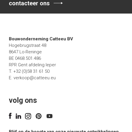
contacteer ons
bouwgrond
Bouwonderneming Catteeu BV
Hogebrugstraat 48
8647 Lo-Reninge
BE 0468.501.486
RPR Gent afdeling Ieper
T. +32 (0)58 31 61 50
E.
verkoop@catteeu.eu
volg ons
Blijf op de hoogte van onze nieuwste ontwikkelingen.