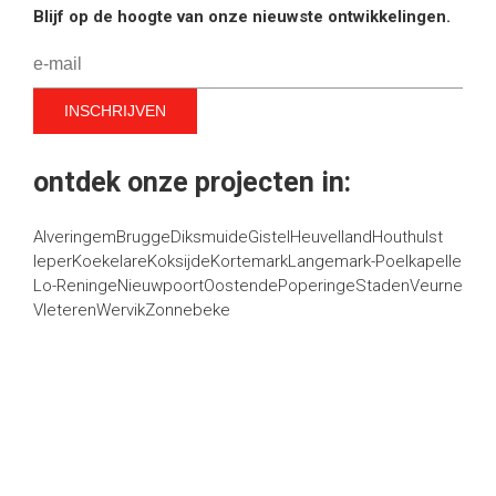
Blijf op de hoogte van onze nieuwste ontwikkelingen.
ontdek onze projecten in:
Alveringem
Brugge
Diksmuide
Gistel
Heuvelland
Houthulst
Ieper
Koekelare
Koksijde
Kortemark
Langemark-Poelkapelle
Lo-Reninge
Nieuwpoort
Oostende
Poperinge
Staden
Veurne
Vleteren
Wervik
Zonnebeke