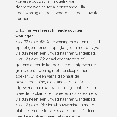
- diverse bouwstijlen mogelijk, van
doorgroeiwoning tot alleenstaande villa
- een woning die beantwoordt aan de nieuwste
normen
Er komen
veel verschillende soorten
woningen
:
• lot 32 t.e.m. 42:
Deze woningen bieden uitzicht
op het gemeenschappelijke groen met de vijver.
De tuin heeft een uitweg naar het wandelpad.
• lot 19 t.e.m. 23:
Ideaal voor starters of
gepensioneerde koppels die een afgewerkte,
gelijkvloerse woning met éénslaapkamer
zoeken. Er is een vaste trap naar de
bovenverdieping, die standaard niet is
afgewerkt maar kan worden ingericht met een
tweede badkamer en twee extra slaapkamers.
De tuin heeft een uitweg naar het wandelpad.
• lot 12 t.e.m. 18:
Nieuwbouwwoningen met een
plat dak en drie tot vier slaapkamers. De tuin
heeft een uitweg naar het wandelpad.