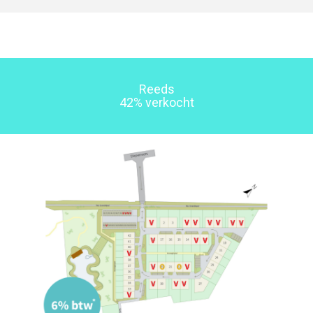
Reeds
42% verkocht