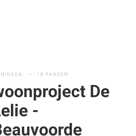
NINGEN
18 PANDEN
woonproject De
elie -
Beauvoorde