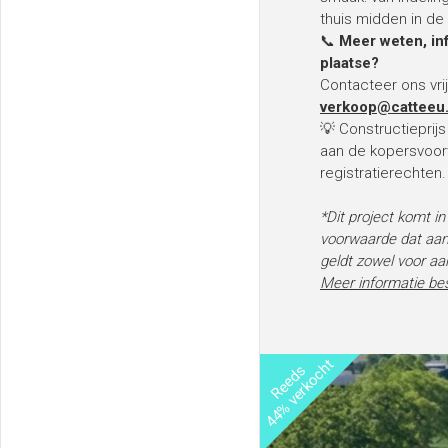
thuis midden in de
📞
Meer weten, in
plaatse?
Contacteer ons vrij
verkoop@catteeu
💡 Constructieprij
aan de kopersvoor
registratierechten.
*Dit project komt i
voorwaarde dat aan d
geldt zowel voor aa
Meer informatie be
44% verkocht
Reeds