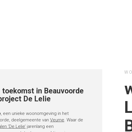
WO
 toekomst in Beauvoorde
project De Lelie
L
e
, een unieke woonomgeving in het
orde, deelgemeente van
Veurne
. Waar de
en ‘De Lelie’
jarenlang een