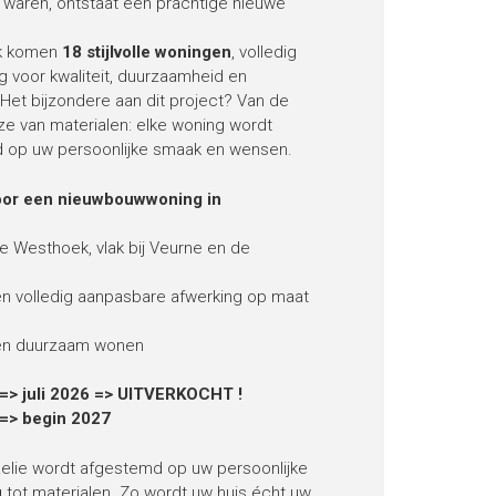
 waren, ontstaat een prachtige nieuwe
jk komen
18 stijlvolle woningen
, volledig
 voor kwaliteit, duurzaamheid en
 Het bijzondere aan dit project? Van de
uze van materialen: elke woning wordt
d op uw persoonlijke smaak en wensen.
or een nieuwbouwwoning in
 de Westhoek, vlak bij Veurne en de
g en volledig aanpasbare afwerking op maat
 en duurzaam wonen
 => juli 2026 => UITVERKOCHT !
 => begin 2027
Lelie wordt afgestemd op uw persoonlijke
g tot materialen. Zo wordt uw huis écht uw