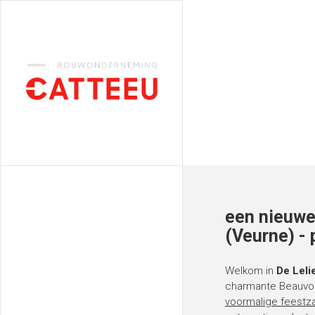
Catteeu
een nieuwe
(Veurne) - 
Welkom in
De Leli
charmante Beauvo
voormalige feestzal