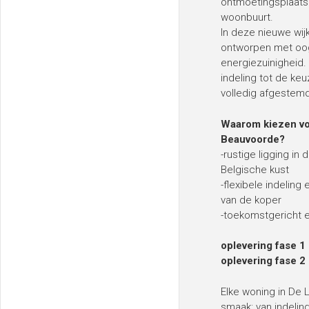
ontmoetingsplaats
woonbuurt.
In deze nieuwe wi
ontworpen met oog
energiezuinigheid.
indeling tot de ke
volledig afgestem
Waarom kiezen vo
Beauvoorde?
-rustige ligging in
Belgische kust
-flexibele indelin
van de koper
-toekomstgericht
oplevering fase 1
oplevering fase 2
Elke woning in De 
smaak: van indelin