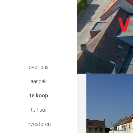
main
over ons
navigation
aanpak
te koop
te huur
investeren