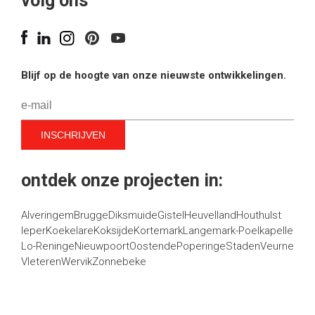
volg ons
Blijf op de hoogte van onze nieuwste ontwikkelingen.
ontdek onze projecten in:
Alveringem
Brugge
Diksmuide
Gistel
Heuvelland
Houthulst
Ieper
Koekelare
Koksijde
Kortemark
Langemark-Poelkapelle
Lo-Reninge
Nieuwpoort
Oostende
Poperinge
Staden
Veurne
Vleteren
Wervik
Zonnebeke