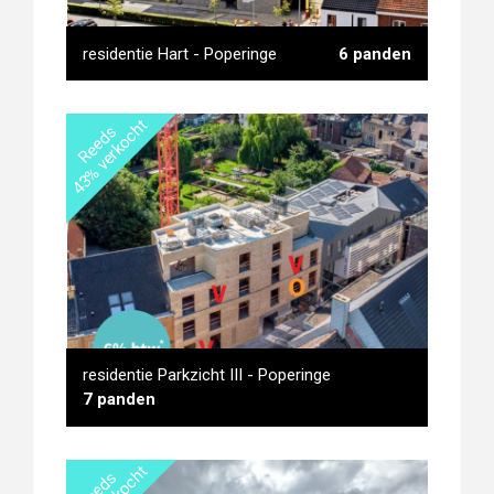
residentie Hart - Poperinge
6 panden
43% verkocht
Reeds
residentie Hart - Poperinge
residentie Parkzicht III - Poperinge
7 panden
Reeds