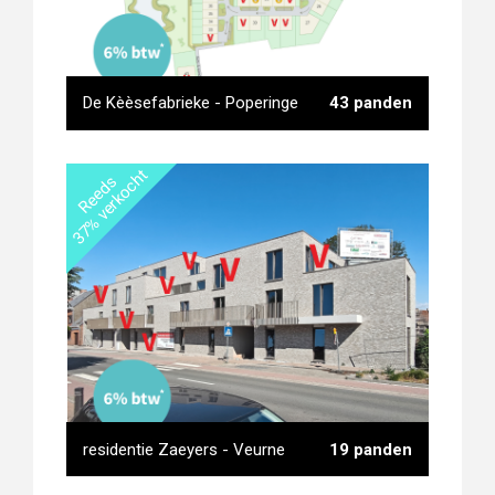
De Kèèsefabrieke - Poperinge
43 panden
37% verkocht
Reeds
De Kèèsefabrieke - Poperinge
residentie Zaeyers - Veurne
19 panden