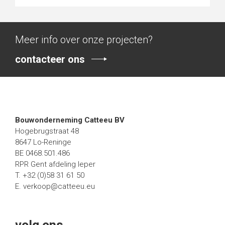
Meer info over onze projecten?
contacteer ons
residentie Zaeyers - Veurne
Bouwonderneming Catteeu BV
Hogebrugstraat 48
8647 Lo-Reninge
BE 0468.501.486
RPR Gent afdeling Ieper
T. +32 (0)58 31 61 50
E.
verkoop@catteeu.eu