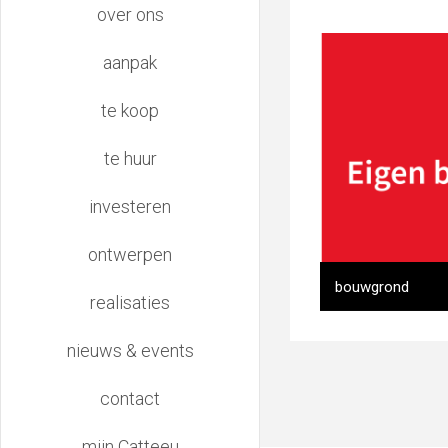
main
over ons
navigation
aanpak
te koop
te huur
investeren
ontwerpen
bouwgrond
realisaties
nieuws & events
contact
mijn Catteeu