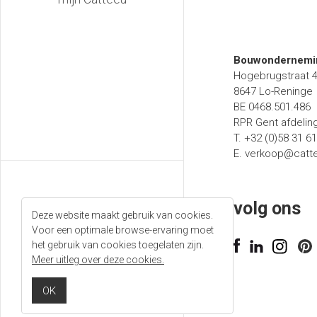
b
Bouwondernemin
Hogebrugstraat 
8647 Lo-Reninge
BE 0468.501.486
RPR Gent afdelin
T. +32 (0)58 31 6
E.
verkoop@catt
volg ons
Deze website maakt gebruik van cookies.
Voor een optimale browse-ervaring moet
T. +32 (0)58 31 61 50
het gebruik van cookies toegelaten zijn.
Meer uitleg over deze cookies.
E.
verkoop@catteeu.eu
OK