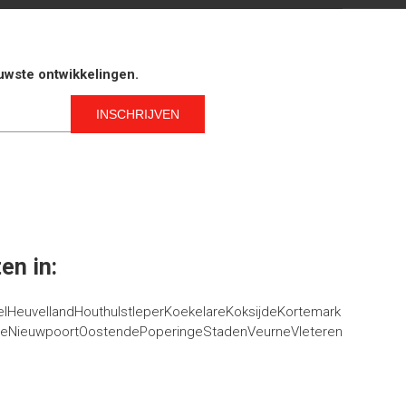
euwste ontwikkelingen.
en in:
el
Heuvelland
Houthulst
Ieper
Koekelare
Koksijde
Kortemark
ge
Nieuwpoort
Oostende
Poperinge
Staden
Veurne
Vleteren