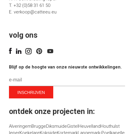
T. +32 (0)58 31 61 50
E.
verkoop@catteeu.eu
volg ons
Blijf op de hoogte van onze nieuwste ontwikkelingen.
ontdek onze projecten in:
Alveringem
Brugge
Diksmuide
Gistel
Heuvelland
Houthulst
Ieper
Koekelare
Koksijde
Kortemark
Langemark-Poelkapelle