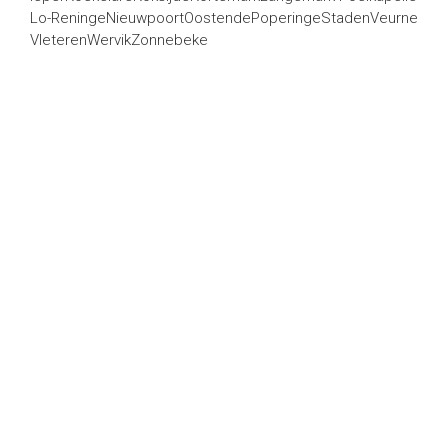
Lo-Reninge
Nieuwpoort
Oostende
Poperinge
Staden
Veurne
Vleteren
Wervik
Zonnebeke