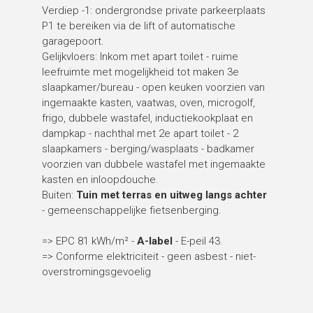
Verdiep -1: ondergrondse private parkeerplaats
P1 te bereiken via de lift of automatische
garagepoort.
Gelijkvloers: Inkom met apart toilet - ruime
leefruimte met mogelijkheid tot maken 3e
slaapkamer/bureau - open keuken voorzien van
ingemaakte kasten, vaatwas, oven, microgolf,
frigo, dubbele wastafel, inductiekookplaat en
dampkap - nachthal met 2e apart toilet - 2
slaapkamers - berging/wasplaats - badkamer
voorzien van dubbele wastafel met ingemaakte
kasten en inloopdouche.
Buiten:
Tuin met terras en uitweg langs achter
- gemeenschappelijke fietsenberging.
=> EPC 81 kWh/m² -
A-label
- E-peil 43.
=> Conforme elektriciteit - geen asbest - niet-
overstromingsgevoelig