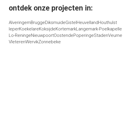
ontdek onze projecten in:
Alveringem
Brugge
Diksmuide
Gistel
Heuvelland
Houthulst
Ieper
Koekelare
Koksijde
Kortemark
Langemark-Poelkapelle
Lo-Reninge
Nieuwpoort
Oostende
Poperinge
Staden
Veurne
Vleteren
Wervik
Zonnebeke