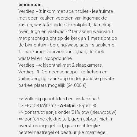
binnentuin.
Verdiep +3: Inkom met apart toilet - leefruimte
met open keuken voorzien van ingemaakte
kasten, wastafel, inductiekookplaat, dampkap,
oven, frigo en vaatwas - 2 terrassen waarvan 1
met prachtig zicht op de kerk en 1 met zicht op
de binnentuin - berging/wasplaats - slaapkamer
1 - badkamer voorzien van ligbad, dubbele
wastafel en inloopdouche.
Verdiep +4: Nachthal met 2 slaapkamers.
Verdiep -1: Gemeenschappelijke fietsen-en
vuilnisberging - aankoop ondergrondse private
parkeerplaats mogelijk (24.000 €).
=> Volledig geschilderd en instapklaar!
=> EPC 53 kWh/m² -
A-label
- E-peil: 35.
=> constructieprijs onder 21% btw (nieuwbouw)
=> conforme elektriciteit, geen asbest, niet in
overstromingsgebied, geen rechterlijke
herstelmaatregel of bestuurlijke maatregel