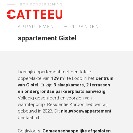
Catteeu
APPARTEMENT
1 PANDEN
appartement Gistel
Lichtrijk appartement met een totale
oppervlakte van
129 m²
te koop in het
centrum
van Gistel
. Er zijn
3 slaapkamers, 2 terrassen
én ondergrondse parkeerplaats aanwezig
!
Volledig geschilderd en voorzien van
warmtepomp. Residentie Korboo hebben wij
gebouwd in 2023. Dit
nieuwbouwappartement
bestaat uit:
Gelijkvloers:
Gemeenschappelijke afgesloten