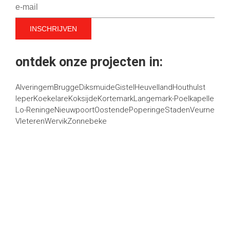
ontdek onze projecten in:
Alveringem
Brugge
Diksmuide
Gistel
Heuvelland
Houthulst
Ieper
Koekelare
Koksijde
Kortemark
Langemark-Poelkapelle
Lo-Reninge
Nieuwpoort
Oostende
Poperinge
Staden
Veurne
Vleteren
Wervik
Zonnebeke