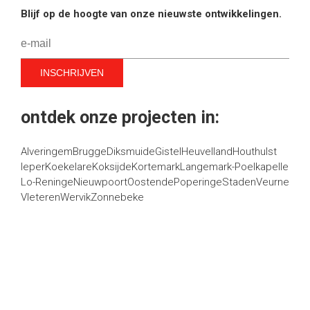
Blijf op de hoogte van onze nieuwste ontwikkelingen.
ontdek onze projecten in:
Alveringem
Brugge
Diksmuide
Gistel
Heuvelland
Houthulst
Ieper
Koekelare
Koksijde
Kortemark
Langemark-Poelkapelle
Lo-Reninge
Nieuwpoort
Oostende
Poperinge
Staden
Veurne
Vleteren
Wervik
Zonnebeke