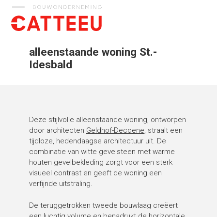
Catteeu
alleenstaande woning St.-
Idesbald
Deze stijlvolle alleenstaande woning, ontworpen
door architecten
Geldhof-Decoene
, straalt een
tijdloze, hedendaagse architectuur uit. De
combinatie van witte gevelsteen met warme
houten gevelbekleding zorgt voor een sterk
visueel contrast en geeft de woning een
verfijnde uitstraling.
De teruggetrokken tweede bouwlaag creëert
een luchtig volume en benadrukt de horizontale