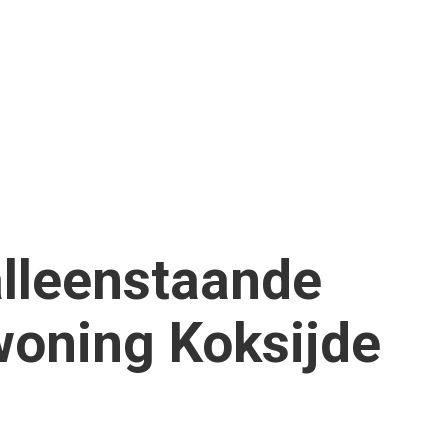
alleenstaande
woning Koksijde