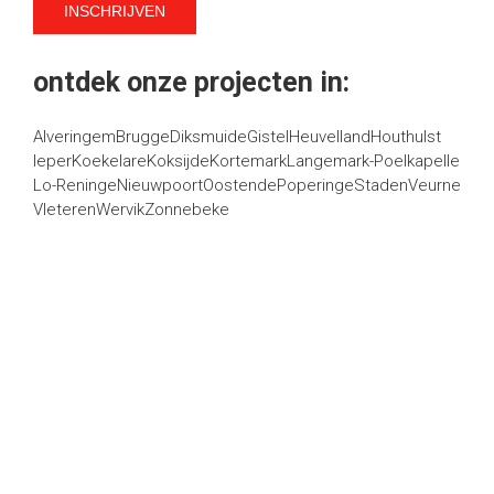
ontdek onze projecten in:
Alveringem
Brugge
Diksmuide
Gistel
Heuvelland
Houthulst
Ieper
Koekelare
Koksijde
Kortemark
Langemark-Poelkapelle
Lo-Reninge
Nieuwpoort
Oostende
Poperinge
Staden
Veurne
Vleteren
Wervik
Zonnebeke