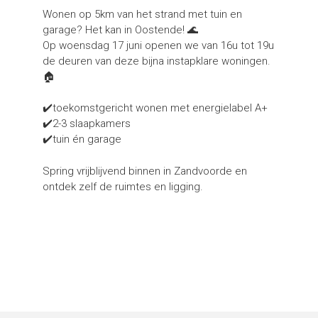
Wonen op 5km van het strand met tuin en
garage? Het kan in Oostende! 🌊
Op woensdag 17 juni openen we van 16u tot 19u
de deuren van deze bijna instapklare woningen.
🏠
✔️toekomstgericht wonen met energielabel A+
✔️2-3 slaapkamers
✔️tuin én garage
Spring vrijblijvend binnen in Zandvoorde en
ontdek zelf de ruimtes en ligging.