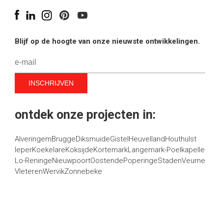
Blijf op de hoogte van onze nieuwste ontwikkelingen.
ontdek onze projecten in:
Alveringem
Brugge
Diksmuide
Gistel
Heuvelland
Houthulst
Ieper
Koekelare
Koksijde
Kortemark
Langemark-Poelkapelle
Lo-Reninge
Nieuwpoort
Oostende
Poperinge
Staden
Veurne
Vleteren
Wervik
Zonnebeke