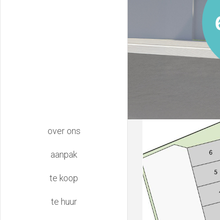
main
over ons
navigation
aanpak
te koop
te huur