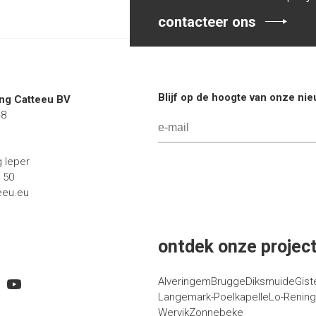
contacteer ons
Blijf op de hoogte van onze ni
g Catteeu BV
48
g Ieper
1 50
eeu.eu
ontdek onze project
Alveringem
Brugge
Diksmuide
Gist
Langemark-Poelkapelle
Lo-Renin
Wervik
Zonnebeke