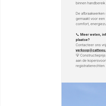
binnen handbereik.
De afbraakwerken 
gemaakt voor een
comfort, energiez
📞
Meer weten, in
plaatse?
Contacteer ons vrij
verkoop@catteeu
💡 Constructieprij
aan de kopersvoor
registratierechten.