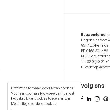
Bouwondernemin
Hogebrugstraat 
8647 Lo-Reninge
BE 0468.501.486
RPR Gent afdelin
T. +32 (0)58 31 6
E.
verkoop@catt
volg ons
Deze website maakt gebruik van cookies.
Voor een optimale browse-ervaring moet
T. +32 (0)58 31 61 50
het gebruik van cookies toegelaten zijn.
Meer uitleg over deze cookies.
E.
verkoop@catteeu.eu