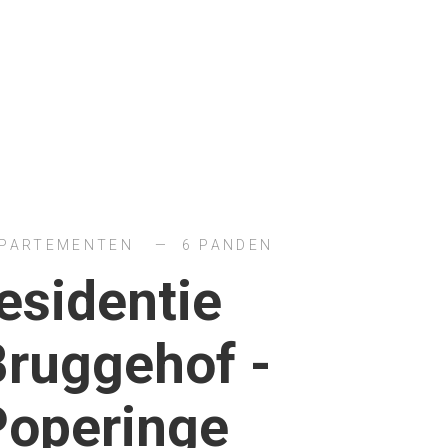
PARTEMENTEN
6 PANDEN
esidentie
Bruggehof -
Poperinge