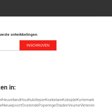
euwste ontwikkelingen.
en in:
el
Heuvelland
Houthulst
Ieper
Koekelare
Koksijde
Kortemark
ge
Nieuwpoort
Oostende
Poperinge
Staden
Veurne
Vleteren