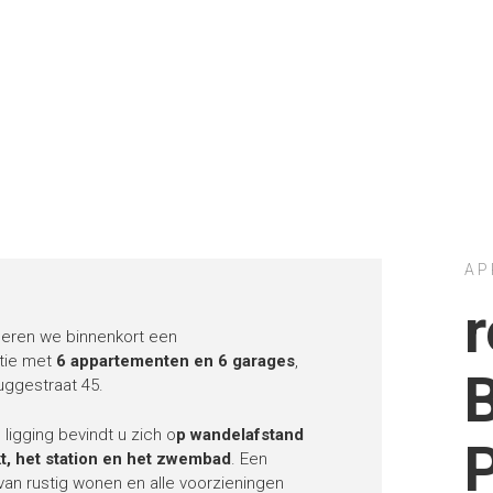
AP
r
seren we binnenkort een
tie met
6 appartementen en 6 garages
,
uggestraat 45.
 ligging bevindt u zich o
p wandelafstand
t, het station en het zwembad
. Een
van rustig wonen en alle voorzieningen