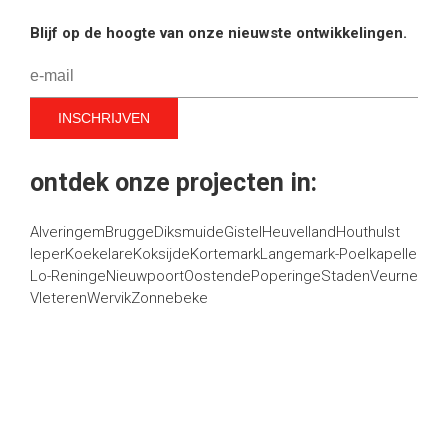
Blijf op de hoogte van onze nieuwste ontwikkelingen.
ontdek onze projecten in:
Alveringem
Brugge
Diksmuide
Gistel
Heuvelland
Houthulst
Ieper
Koekelare
Koksijde
Kortemark
Langemark-Poelkapelle
Lo-Reninge
Nieuwpoort
Oostende
Poperinge
Staden
Veurne
Vleteren
Wervik
Zonnebeke