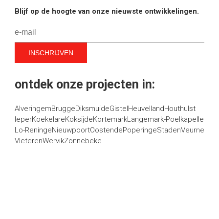
Blijf op de hoogte van onze nieuwste ontwikkelingen.
ontdek onze projecten in:
Alveringem
Brugge
Diksmuide
Gistel
Heuvelland
Houthulst
Ieper
Koekelare
Koksijde
Kortemark
Langemark-Poelkapelle
Lo-Reninge
Nieuwpoort
Oostende
Poperinge
Staden
Veurne
Vleteren
Wervik
Zonnebeke