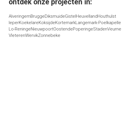
ontdek onze projecten in:
Alveringem
Brugge
Diksmuide
Gistel
Heuvelland
Houthulst
Ieper
Koekelare
Koksijde
Kortemark
Langemark-Poelkapelle
Lo-Reninge
Nieuwpoort
Oostende
Poperinge
Staden
Veurne
Vleteren
Wervik
Zonnebeke