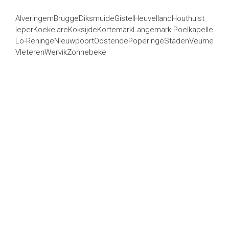
Alveringem
Brugge
Diksmuide
Gistel
Heuvelland
Houthulst
Ieper
Koekelare
Koksijde
Kortemark
Langemark-Poelkapelle
Lo-Reninge
Nieuwpoort
Oostende
Poperinge
Staden
Veurne
Vleteren
Wervik
Zonnebeke