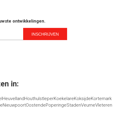
euwste ontwikkelingen.
en in:
el
Heuvelland
Houthulst
Ieper
Koekelare
Koksijde
Kortemark
ge
Nieuwpoort
Oostende
Poperinge
Staden
Veurne
Vleteren