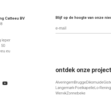
Blijf op de hoogte van onze ni
g Catteeu BV
48
g Ieper
1 50
eeu.eu
ontdek onze project
Alveringem
Brugge
Diksmuide
Gist
Langemark-Poelkapelle
Lo-Renin
Wervik
Zonnebeke