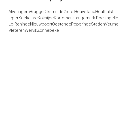
Alveringem
Brugge
Diksmuide
Gistel
Heuvelland
Houthulst
Ieper
Koekelare
Koksijde
Kortemark
Langemark-Poelkapelle
Lo-Reninge
Nieuwpoort
Oostende
Poperinge
Staden
Veurne
Vleteren
Wervik
Zonnebeke