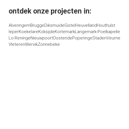
ontdek onze projecten in:
Alveringem
Brugge
Diksmuide
Gistel
Heuvelland
Houthulst
Ieper
Koekelare
Koksijde
Kortemark
Langemark-Poelkapelle
Lo-Reninge
Nieuwpoort
Oostende
Poperinge
Staden
Veurne
Vleteren
Wervik
Zonnebeke