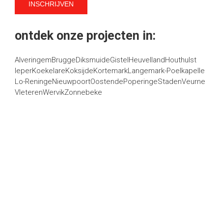
ontdek onze projecten in:
Alveringem
Brugge
Diksmuide
Gistel
Heuvelland
Houthulst
Ieper
Koekelare
Koksijde
Kortemark
Langemark-Poelkapelle
Lo-Reninge
Nieuwpoort
Oostende
Poperinge
Staden
Veurne
Vleteren
Wervik
Zonnebeke