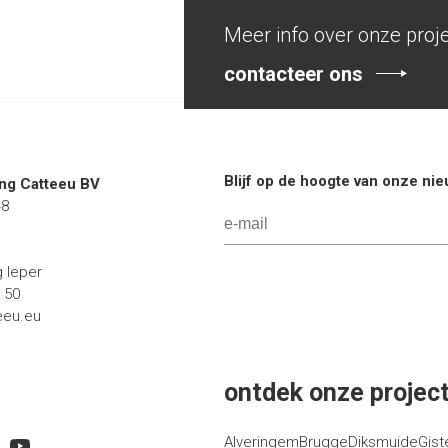
Meer info over onze proj
contacteer ons
Blijf op de hoogte van onze ni
g Catteeu BV
48
g Ieper
1 50
eeu.eu
ontdek onze project
Alveringem
Brugge
Diksmuide
Gist