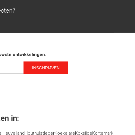
ecten?
euwste ontwikkelingen.
en in:
el
Heuvelland
Houthulst
Ieper
Koekelare
Koksijde
Kortemark