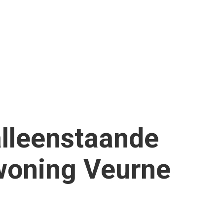
alleenstaande
woning Veurne