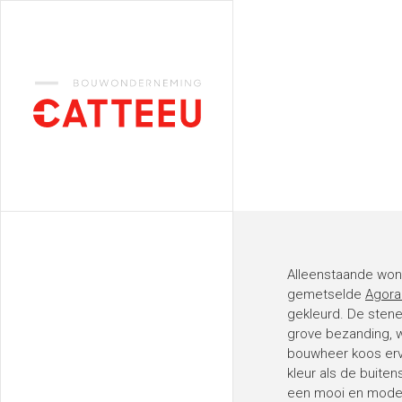
Catteeu
Alleenstaande won
gemetselde
Agora
gekleurd. De stene
grove bezanding, w
bouwheer koos erv
kleur als de buiten
een mooi en mode