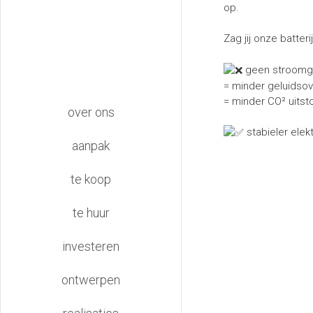
op.
Zag jij onze batter
geen stroomg
= minder geluidsov
main
=️ minder CO² uitst
over ons
navigation
stabieler elekt
aanpak
te koop
te huur
investeren
ontwerpen