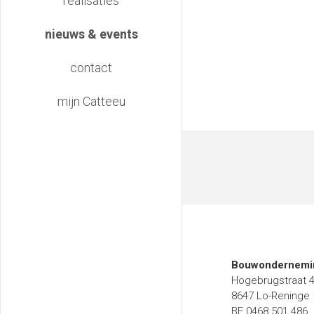
realisaties
nieuws & events
contact
mijn Catteeu
Bouwondernemin
Hogebrugstraat 
8647 Lo-Reninge
BE 0468.501.486