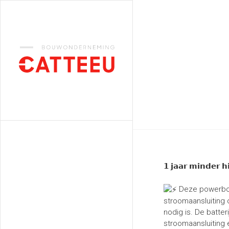
Catteeu
𝟭 𝗷𝗮𝗮𝗿 𝗺𝗶𝗻𝗱𝗲𝗿 𝗵
Deze powerboo
stroomaansluiting 
nodig is. De batte
stroomaansluiting