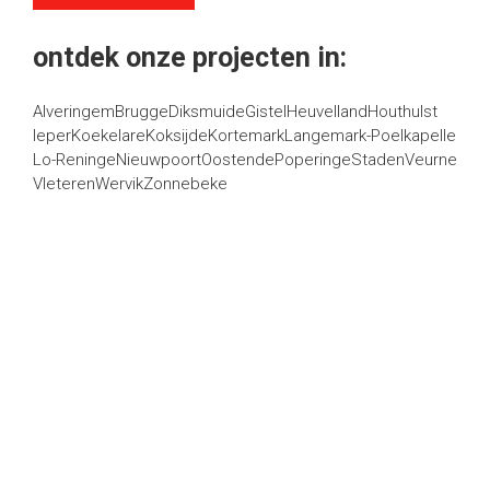
ontdek onze projecten in:
Alveringem
Brugge
Diksmuide
Gistel
Heuvelland
Houthulst
Ieper
Koekelare
Koksijde
Kortemark
Langemark-Poelkapelle
Lo-Reninge
Nieuwpoort
Oostende
Poperinge
Staden
Veurne
Vleteren
Wervik
Zonnebeke